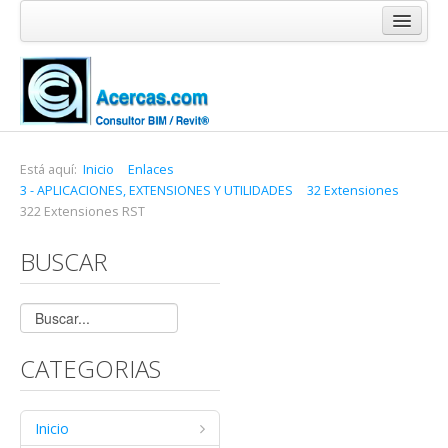
Inicio
Blog
Cursos
Software
Está aquí:
Inicio
Enlaces
3 - APLICACIONES, EXTENSIONES Y UTILIDADES
32 Extensiones
Enlaces
322 Extensiones RST
Acercas
BUSCAR
CATEGORIAS
Inicio