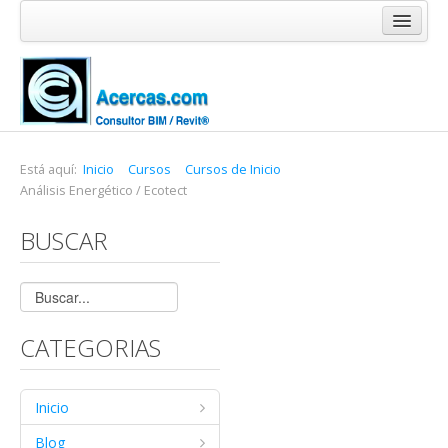
Inicio
Blog
Cursos
Software
Está aquí:
Inicio
Cursos
Cursos de Inicio
Análisis Energético / Ecotect
Enlaces
BUSCAR
Acercas
CATEGORIAS
Inicio
Blog