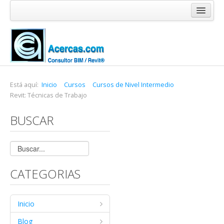
Inicio
Blog
Cursos
Software
Está aquí:
Inicio
Cursos
Cursos de Nivel Intermedio
Revit: Técnicas de Trabajo
Enlaces
BUSCAR
Acercas
CATEGORIAS
Inicio
Blog