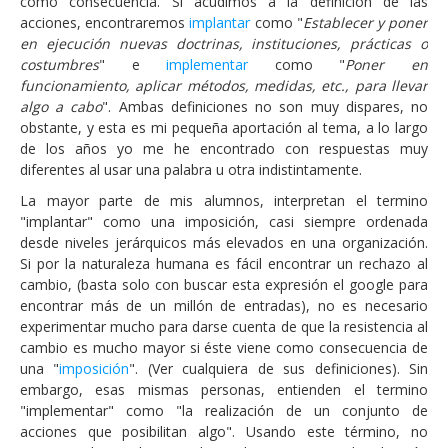
como consecuencia. Si acudimos a la definición de las
acciones, encontraremos
implantar
como "
Establecer y poner
en ejecución nuevas doctrinas, instituciones, prácticas o
costumbres
" e
implementar
como "
Poner en
funcionamiento, aplicar métodos, medidas,
etc.
, para llevar
algo a cabo
". Ambas definiciones no son muy dispares, no
obstante, y esta es mi pequeña aportación al tema, a lo largo
de los años yo me he encontrado con respuestas muy
diferentes al usar una palabra u otra indistintamente.
La mayor parte de mis alumnos, interpretan el termino
"implantar" como una imposición, casi siempre ordenada
desde niveles jerárquicos más elevados en una organización.
Si por la naturaleza humana es fácil encontrar un rechazo al
cambio, (basta solo con buscar esta expresión el google para
encontrar más de un millón de entradas), no es necesario
experimentar mucho para darse cuenta de que la resistencia al
cambio es mucho mayor si éste viene como consecuencia de
una "
imposición
". (Ver cualquiera de sus definiciones). Sin
embargo, esas mismas personas, entienden el termino
"implementar" como "la realización de un conjunto de
acciones que posibilitan algo". Usando este término, no