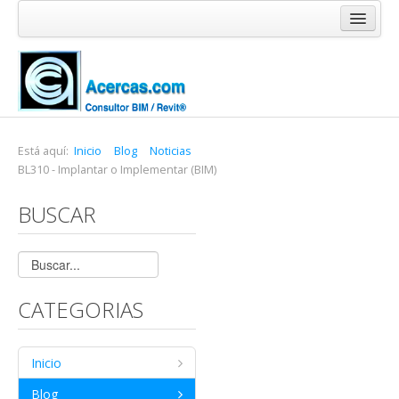
Inicio
Blog
Cursos
Software
Está aquí:
Inicio
Blog
Noticias
BL310 - Implantar o Implementar (BIM)
Enlaces
BUSCAR
Acercas
CATEGORIAS
Inicio
Blog