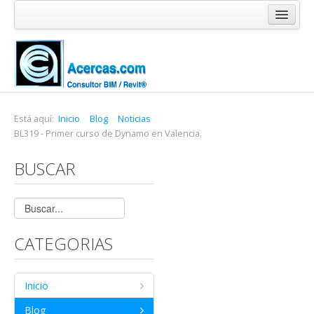
Inicio
Blog
Cursos
Software
Está aquí:
Inicio
Blog
Noticias
BL319 - Primer curso de Dynamo en Valencia.
Enlaces
BUSCAR
Acercas
CATEGORIAS
Inicio
Blog